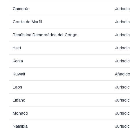
Camerún
Jurisdi
Costa de Marfil
Jurisdi
República Democrática del Congo
Jurisdi
Haití
Jurisdi
Kenia
Jurisdi
Kuwait
Añadido
Laos
Jurisdi
Líbano
Jurisdi
Mónaco
Jurisdi
Namibia
Jurisdi