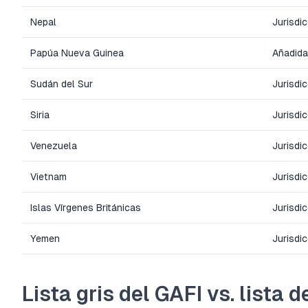
Nepal
Jurisdi
Papúa Nueva Guinea
Añadida
Sudán del Sur
Jurisdi
Siria
Jurisdi
Venezuela
Jurisdi
Vietnam
Jurisdi
Islas Vírgenes Británicas
Jurisdi
Yemen
Jurisdi
Lista gris del GAFI vs. lista 