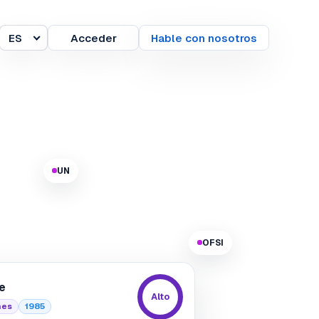
ES
Acceder
Hable con nosotros
Idioma
UN
OFSI
e
EU
Alto
nes
1985