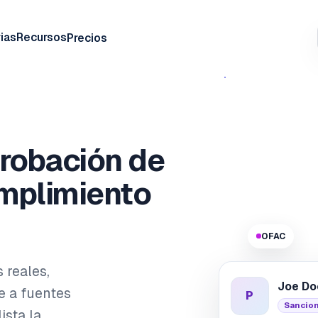
ias
Recursos
Precios
robación de
mplimiento
OFAC
 reales,
Joe Do
e a fuentes
P
Sancio
ista la