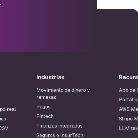
.
Industrias
Recur
Movimiento de dinero y
App de 
na
remesas
Portal d
Pagos
po real
AWS Ma
Fintech
nes
Stripe 
Finanzas integradas
 CSV
LLM tex
Seguros e InsurTech