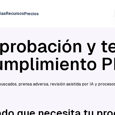
ias
Recursos
Precios
probación y t
cumplimiento 
uscados, prensa adversa, revisión asistida por IA y procesos 
bado que necesita tu pr