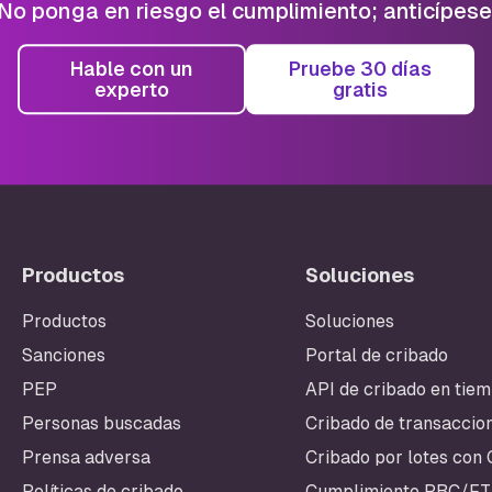
No ponga en riesgo el cumplimiento; anticípese
Hable con un
Pruebe 30 días
experto
gratis
Productos
Soluciones
Productos
Soluciones
Pie de pági
Sanciones
Portal de cribado
PEP
API de cribado en tiem
Personas buscadas
Cribado de transaccio
Prensa adversa
Cribado por lotes con
Políticas de cribado
Cumplimiento PBC/FT