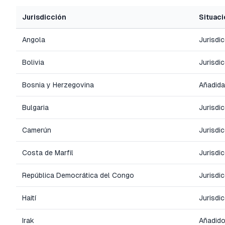
Jurisdicción
Situaci
Angola
Jurisdi
Bolivia
Jurisdi
Bosnia y Herzegovina
Añadida
Bulgaria
Jurisdi
Camerún
Jurisdi
Costa de Marfil
Jurisdi
República Democrática del Congo
Jurisdi
Haití
Jurisdi
Irak
Añadido