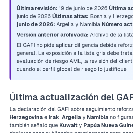
Última revisión:
19 de junio de 2026
Última ac
junio de 2026
Últimas altas:
Bosnia y Herzego
junio de 2026:
Argelia y Namibia
Número actu
Versión anterior archivada:
Archivo de la lis
El GAFI no pide aplicar diligencia debida reforz
general. La exposición a la lista gris debe tra
evaluación de riesgo AML, la revisión del clien
cuando el perfil global de riesgo lo justifique.
Última actualización del GAF
La declaración del GAFI sobre seguimiento reforz
Herzegovina
e
Irak
.
Argelia
y
Namibia
no figura
también señaló que
Kuwait
y
Papúa Nueva Guin