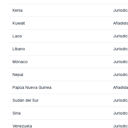
Kenia
Jurisdi
Kuwait
Añadido
Laos
Jurisdi
Líbano
Jurisdi
Mónaco
Jurisdi
Nepal
Jurisdi
Papúa Nueva Guinea
Añadida
Sudán del Sur
Jurisdi
Siria
Jurisdi
Venezuela
Jurisdi