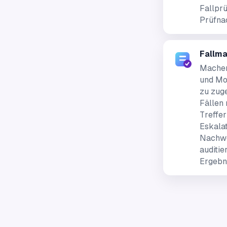
Fallpr
Prüfna
Fallm
Machen
und Mo
zu zug
Fällen 
Treffe
Eskalat
Nachwe
auditi
Ergebn