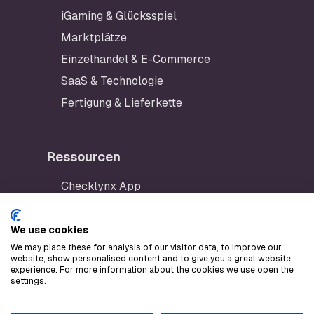
iGaming & Glücksspiel
Marktplätze
Einzelhandel & E-Commerce
SaaS & Technologie
Fertigung & Lieferkette
Ressourcen
Checklynx App
Entwicklerportal
AWS Marketplace
We use cookies
We may place these for analysis of our visitor data, to improve our
Stripe Marketplace
website, show personalised content and to give you a great website
experience. For more information about the cookies we use open the
LLM text
settings.