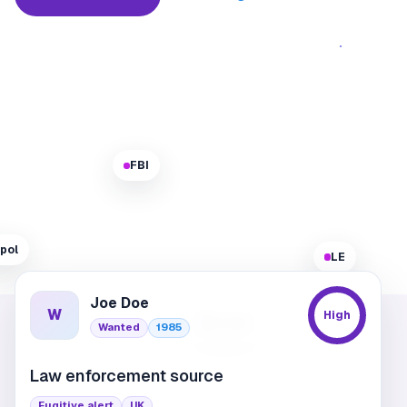
FBI
rpol
LE
Joe Doe
W
High
Europol
Wanted
1985
Law enforcement source
Fugitive alert
UK