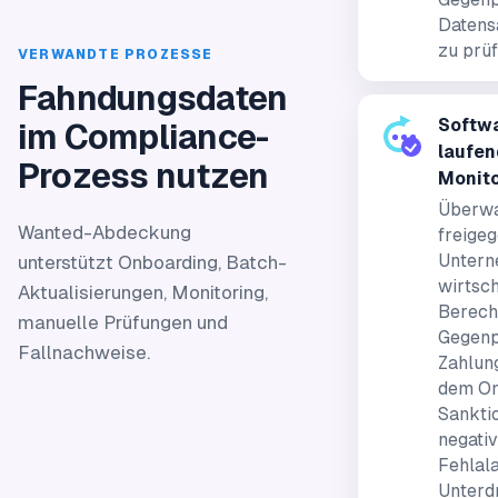
Datens
zu prüf
VERWANDTE PROZESSE
Fahndungsdaten
Softwa
im Compliance-
laufe
Prozess nutzen
Monit
Überwa
Wanted-Abdeckung
freige
Untern
unterstützt Onboarding, Batch-
wirtsch
Aktualisierungen, Monitoring,
Berecht
manuelle Prüfungen und
Gegenp
Fallnachweise.
Zahlun
dem On
Sankti
negati
Fehlal
Unterd