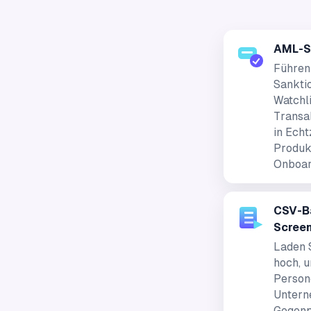
AML-S
Führen
Sanktio
Watchli
Transa
in Echt
Produk
Onboar
CSV-B
Scree
Laden 
hoch, u
Person
Untern
Gegenp