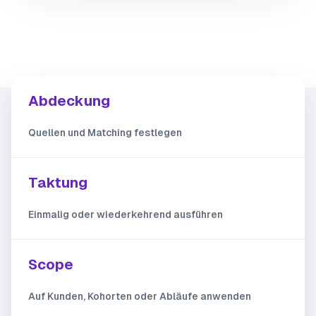
Abdeckung
Quellen und Matching festlegen
ERGEBNIS
Taktung
Nur prüfen, was sich geändert hat
Einmalig oder wiederkehrend ausführen
Bekannte falsch positive Treffer bleiben für
denselben Kunden unterdrückt. Neue oder
geänderte Treffer gehen in die Prüfung.
Scope
Auf Kunden, Kohorten oder Abläufe anwenden