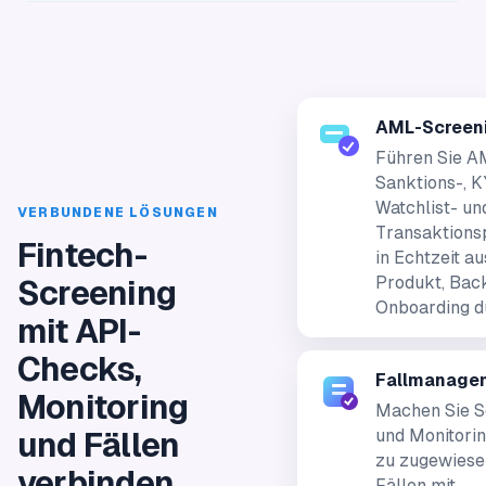
AML-Screen
Führen Sie A
Sanktions-, K
Watchlist- un
VERBUNDENE LÖSUNGEN
Transaktions
Fintech-
in Echtzeit au
Produkt, Bac
Screening
Onboarding d
mit API-
Checks,
Fallmanage
Monitoring
Machen Sie S
und Monitori
und Fällen
zu zugewies
verbinden
Fällen mit