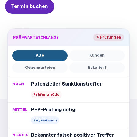
Termin buchen
PRÜFWARTESCHLANGE
4 Prüfungen
Alle
Kunden
Gegenparteien
Eskaliert
Potenzieller Sanktionstreffer
HOCH
Prüfung nötig
PEP-Prüfung nötig
MITTEL
Zugewiesen
Bekannter falsch positiver Treffer
NIEDRIG