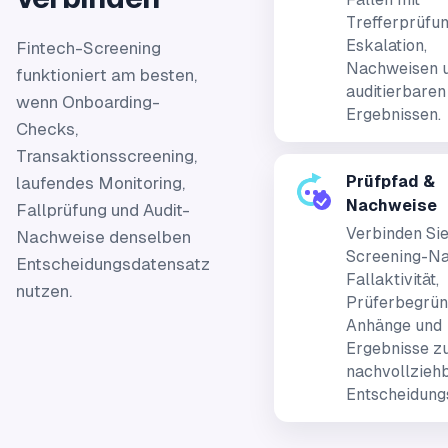
Trefferprüfun
Eskalation,
Fintech-Screening
Nachweisen 
funktioniert am besten,
auditierbaren
wenn Onboarding-
Ergebnissen.
Checks,
Transaktionsscreening,
Prüfpfad &
laufendes Monitoring,
Nachweise
Fallprüfung und Audit-
Verbinden Si
Nachweise denselben
Screening-Na
Entscheidungsdatensatz
Fallaktivität,
nutzen.
Prüferbegrün
Anhänge und
Ergebnisse zu
nachvollzieh
Entscheidungs