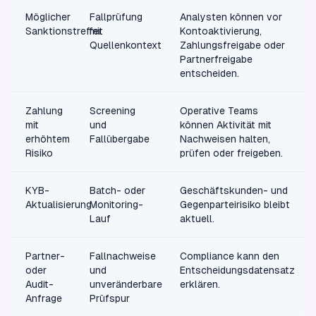
Möglicher
Fallprüfung
Analysten können vor
Sanktionstreffer
mit
Kontoaktivierung,
Quellenkontext
Zahlungsfreigabe oder
Partnerfreigabe
entscheiden.
Zahlung
Screening
Operative Teams
mit
und
können Aktivität mit
erhöhtem
Fallübergabe
Nachweisen halten,
Risiko
prüfen oder freigeben.
KYB-
Batch- oder
Geschäftskunden- und
Aktualisierung
Monitoring-
Gegenparteirisiko bleibt
Lauf
aktuell.
Partner-
Fallnachweise
Compliance kann den
oder
und
Entscheidungsdatensatz
Audit-
unveränderbare
erklären.
Anfrage
Prüfspur