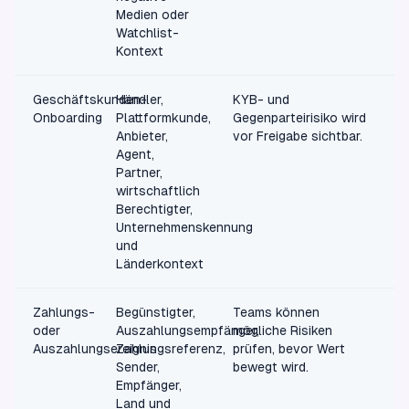
Medien oder
Watchlist-
Kontext
Geschäftskunden-
Händler,
KYB- und
Onboarding
Plattformkunde,
Gegenparteirisiko wird
Anbieter,
vor Freigabe sichtbar.
Agent,
Partner,
wirtschaftlich
Berechtigter,
Unternehmenskennung
und
Länderkontext
Zahlungs-
Begünstigter,
Teams können
oder
Auszahlungsempfänger,
mögliche Risiken
Auszahlungsereignis
Zahlungsreferenz,
prüfen, bevor Wert
Sender,
bewegt wird.
Empfänger,
Land und