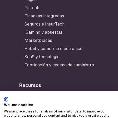
Fintech
Finanzas integradas
Seguros e InsurTech
iGaming y apuestas
Marketplaces
Retail y comercio electrónico
SaaS y tecnología
Fabricación y cadena de suministro
Recursos
App de Checklynx
Portal del desarrollador
We use cookies
We may place these for analysis of our visitor data, to improve our
AWS Marketplace
website, show personalised content and to give you a great website