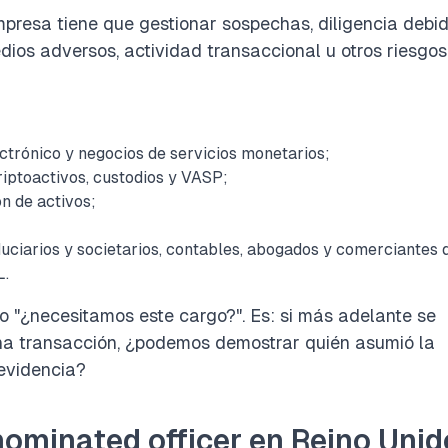
mpresa tiene que gestionar sospechas, diligencia debi
edios adversos, actividad transaccional u otros riesgo
ctrónico y negocios de servicios monetarios;
iptoactivos, custodios y VASP;
ón de activos;
duciarios y societarios, contables, abogados y comerciantes 
L.
lo "¿necesitamos este cargo?". Es: si más adelante se
 una transacción, ¿podemos demostrar quién asumió la
 evidencia?
nominated officer en Reino Unid