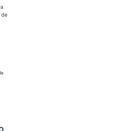
da
s de
de
o