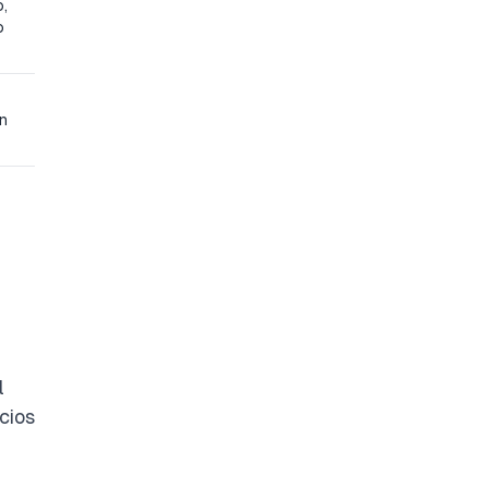
o,
o
ún
l
cios