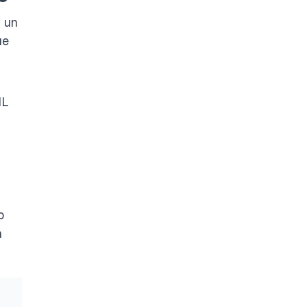
 un
ue
ML
o
n